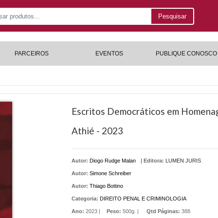
Pesquisar
PARCEIROS
EVENTOS
PUBLIQUE CONOSCO
Escritos Democráticos em Homena
Athié - 2023
Autor:
Diogo Rudge Malan
|
Editora:
LUMEN JURIS
Autor:
Simone Schreiber
Autor:
Thiago Bottino
Categoria:
DIREITO PENAL E CRIMINOLOGIA
Ano:
2023 |
Peso:
500g. |
Qtd Páginas:
388