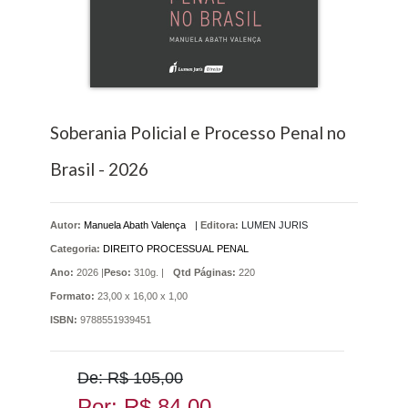
Soberania Policial e Processo Penal no
Brasil - 2026
Autor:
Manuela Abath Valença
|
Editora:
LUMEN JURIS
Categoria:
DIREITO PROCESSUAL PENAL
Ano:
2026 |
Peso:
310g. |
Qtd Páginas:
220
Formato:
23,00 x 16,00 x 1,00
ISBN:
9788551939451
De: R$ 105,00
Por: R$ 84,00