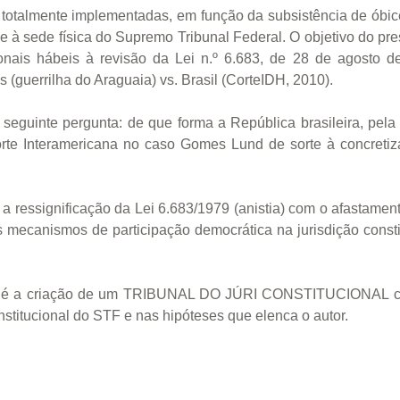
 totalmente implementadas, em função da subsistência de óbices
 à sede física do Supremo Tribunal Federal. O objetivo do pres
onais hábeis à revisão da Lei n.º 6.683, de 28 de agosto de
(guerrilha do Araguaia) vs. Brasil (CorteIDH, 2010).
eguinte pergunta: de que forma a República brasileira, pela 
orte Interamericana no caso Gomes Lund de sorte à concretiza
 a ressignificação da Lei 6.683/1979 (anistia) com o afastament
s mecanismos de participação democrática na jurisdição consti
ra é a criação de um TRIBUNAL DO JÚRI CONSTITUCIONAL com
nstitucional do STF e nas hipóteses que elenca o autor.