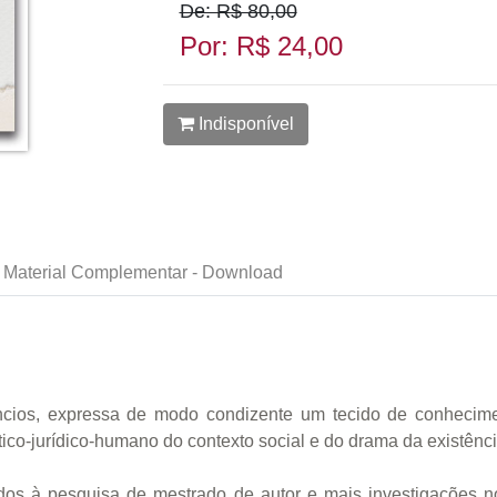
De: R$ 80,00
Por: R$ 24,00
Indisponível
Material Complementar - Download
lêncios, expressa de modo condizente um tecido de conheci
tico-jurídico-humano do contexto social e do drama da existênci
dos à pesquisa de mestrado de autor e mais investigações no