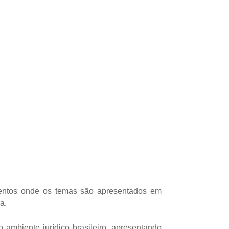
mentos onde os temas são apresentados em
a.
 ambiente jurídico brasileiro, apresentando