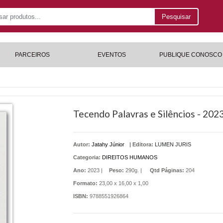
Pesquisar
PARCEIROS
EVENTOS
PUBLIQUE CONOSCO
Tecendo Palavras e Silêncios - 202
Autor:
Jatahy Júnior
|
Editora:
LUMEN JURIS
Categoria:
DIREITOS HUMANOS
Ano:
2023 |
Peso:
290g. |
Qtd Páginas:
204
Formato:
23,00 x 16,00 x 1,00
ISBN:
9788551926864