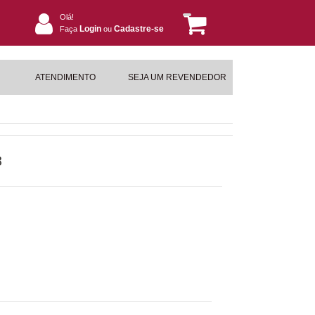
Olá!
Login
Cadastre-se
Faça
ou
ATENDIMENTO
SEJA UM REVENDEDOR
3