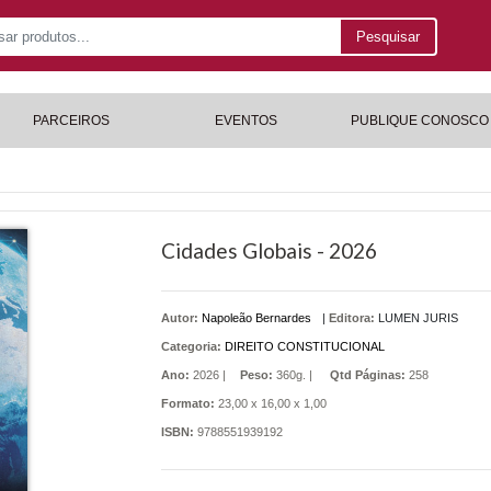
Pesquisar
PARCEIROS
EVENTOS
PUBLIQUE CONOSCO
Cidades Globais - 2026
Autor:
Napoleão Bernardes
|
Editora:
LUMEN JURIS
Categoria:
DIREITO CONSTITUCIONAL
Ano:
2026 |
Peso:
360g. |
Qtd Páginas:
258
Formato:
23,00 x 16,00 x 1,00
ISBN:
9788551939192