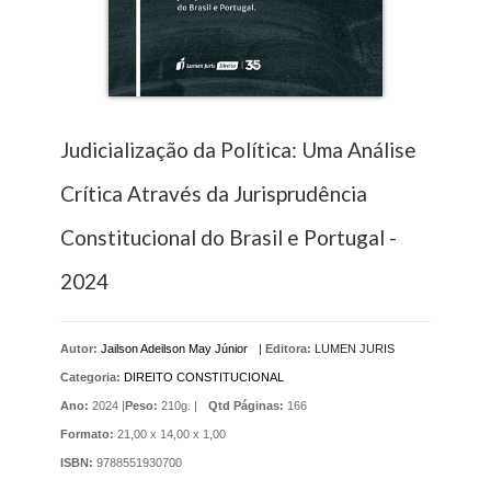
Judicialização da Política: Uma Análise
Crítica Através da Jurisprudência
Constitucional do Brasil e Portugal -
2024
Autor:
Jailson Adeilson May Júnior
|
Editora:
LUMEN JURIS
Categoria:
DIREITO CONSTITUCIONAL
Ano:
2024 |
Peso:
210g. |
Qtd Páginas:
166
Formato:
21,00 x 14,00 x 1,00
ISBN:
9788551930700