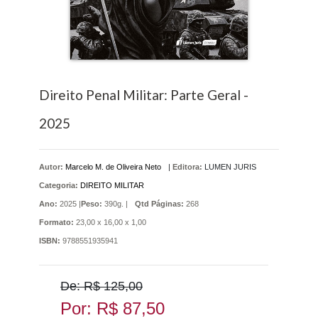
Direito Penal Militar: Parte Geral -
2025
Autor:
Marcelo M. de Oliveira Neto
|
Editora:
LUMEN JURIS
Categoria:
DIREITO MILITAR
Ano:
2025 |
Peso:
390g. |
Qtd Páginas:
268
Formato:
23,00 x 16,00 x 1,00
ISBN:
9788551935941
De: R$ 125,00
Por: R$ 87,50