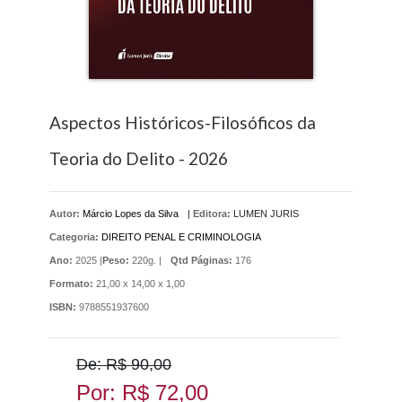
Aspectos Históricos-Filosóficos da
Teoria do Delito - 2026
Autor:
Márcio Lopes da Silva
|
Editora:
LUMEN JURIS
Categoria:
DIREITO PENAL E CRIMINOLOGIA
Ano:
2025 |
Peso:
220g. |
Qtd Páginas:
176
Formato:
21,00 x 14,00 x 1,00
ISBN:
9788551937600
De: R$ 90,00
Por: R$ 72,00