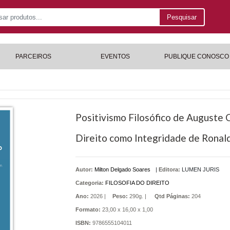
Pesquisar
PARCEIROS
EVENTOS
PUBLIQUE CONOSCO
Positivismo Filosófico de Auguste C
Direito como Integridade de Ronal
Autor:
Milton Delgado Soares
|
Editora:
LUMEN JURIS
Categoria:
FILOSOFIA DO DIREITO
Ano:
2026 |
Peso:
290g. |
Qtd Páginas:
204
Formato:
23,00 x 16,00 x 1,00
ISBN:
9786555104011