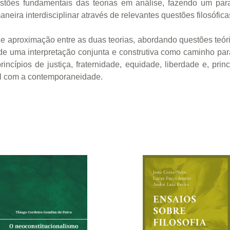
stões fundamentais das teorias em análise, fazendo um paral
eira interdisciplinar através de relevantes questões filosóficas, 
 de aproximação entre as duas teorias, abordando questões teór
de uma interpretação conjunta e construtiva como caminho pa
rincípios de justiça, fraternidade, equidade, liberdade e, pr
vel com a contemporaneidade.