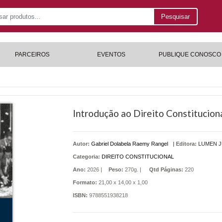
Pesquisar
PARCEIROS
EVENTOS
PUBLIQUE CONOSCO
Introdução ao Direito Constitucional
Autor:
Gabriel Dolabela Raemy Rangel
|
Editora:
LUMEN J
Categoria:
DIREITO CONSTITUCIONAL
Ano:
2026 |
Peso:
270g. |
Qtd Páginas:
220
Formato:
21,00 x 14,00 x 1,00
ISBN:
9788551938218