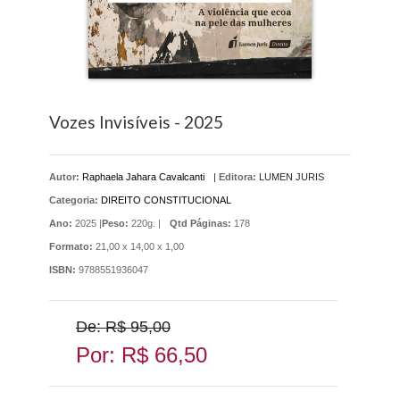
Vozes Invisíveis - 2025
Autor:
Raphaela Jahara Cavalcanti
|
Editora:
LUMEN JURIS
Categoria:
DIREITO CONSTITUCIONAL
Ano:
2025 |
Peso:
220g. |
Qtd Páginas:
178
Formato:
21,00 x 14,00 x 1,00
ISBN:
9788551936047
De: R$ 95,00
Por: R$ 66,50