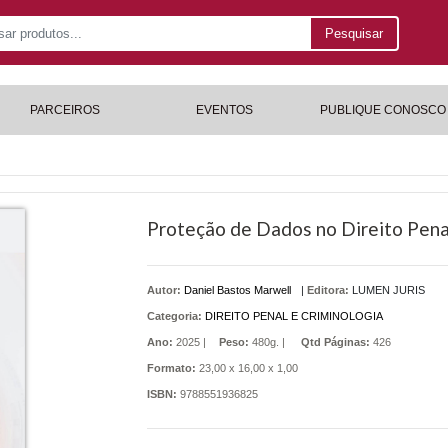
Pesquisar
PARCEIROS
EVENTOS
PUBLIQUE CONOSCO
Proteção de Dados no Direito Pena
Autor:
Daniel Bastos Marwell
|
Editora:
LUMEN JURIS
Categoria:
DIREITO PENAL E CRIMINOLOGIA
Ano:
2025 |
Peso:
480g. |
Qtd Páginas:
426
Formato:
23,00 x 16,00 x 1,00
ISBN:
9788551936825